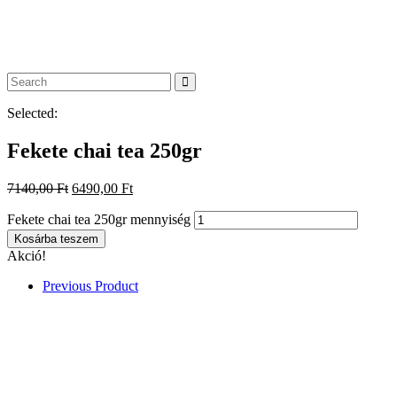
7140,00
Ft
6490,00
Ft
Fekete chai fűszeres tea
100% Bio
Összetevők:assam fekete tea,fahéjrúd,gyömbér,ánizs,
szegfűszeg,kardamompor,édeskömény
Elkészítése: 100° 10p
Származási hely.Németország
Súlya:250 gr
Fekete chai tea 250gr mennyiség
Kosárba teszem
Kategória:
Egyéb
Leírás
Vélemények (0)